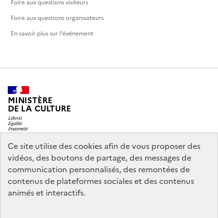
Foire aux questions visiteurs
Foire aux questions organisateurs
En savoir plus sur l'événement
MINISTÈRE
DE LA CULTURE
Ce site utilise des cookies afin de vous proposer des
vidéos, des boutons de partage, des messages de
legifrance.gouv.fr
info.gouv.fr
communication personnalisés, des remontées de
contenus de plateformes sociales et des contenus
service-public.gouv.fr
data.gouv.fr
animés et interactifs.