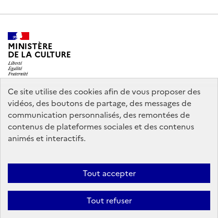
MINISTÈRE
DE LA CULTURE
Ce site utilise des cookies afin de vous proposer des
vidéos, des boutons de partage, des messages de
legifrance.gouv.fr
info.gouv.fr
communication personnalisés, des remontées de
contenus de plateformes sociales et des contenus
service-public.gouv.fr
data.gouv.fr
animés et interactifs.
Nous contacter
Mentions légales
Accessibilité : partiellement
Tout accepter
conforme
Politique d’utilisation des témoins de connexion
Tout refuser
(cookies)