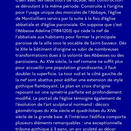
Caen avec ses deux tours de façade, leur construction
se déroulant à la même période. Construite à l’origine
pour l’usage unique des moniales de l’Abbaye, l’église
de Montivilliers servira par la suite à la fois d’église
abbatiale et d’église paroissiale. On suppose que c’est
l’Abbesse Adeline (1184-1203) qui cède la nef de
l’abbatiale aux habitants pour former la principale
paroisse de la ville sous le vocable de Saint-Sauveur. Dès
le XIIe le bâtiment d’origine va subir de nombreuses
transformations dues à la volonté des Abbesses ou des
paroissiens. Au XVe siècle, la nef romane ne suffit plus
pour accueillir une population grandissante, il faut
doubler la superficie. La tour sud et le côté gauche de
la nef sont abattus pour édifier une extension de style
gothique flamboyant. Le plan en croix d’origine
reposant sur une symétrie parfaite est profondément
modifié. Le portail de l’église témoigne également de
l’évolution de l’art sculptural normand : décors
géométriques du XIIe siècle et quadrilobes du XIVe
siècle de la grande baie. A l’intérieur l’édifice comporte
plusieurs éléments remarquables : une exceptionnelle
tribune gothique à 3 pans, un arc sculpté au décor