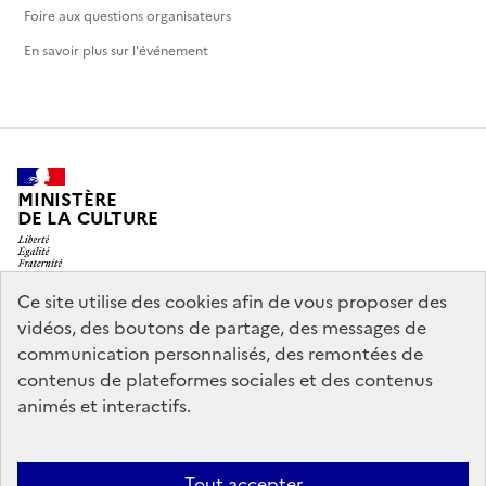
Foire aux questions organisateurs
En savoir plus sur l'événement
MINISTÈRE
DE LA CULTURE
Ce site utilise des cookies afin de vous proposer des
vidéos, des boutons de partage, des messages de
legifrance.gouv.fr
info.gouv.fr
communication personnalisés, des remontées de
contenus de plateformes sociales et des contenus
service-public.gouv.fr
data.gouv.fr
animés et interactifs.
Nous contacter
Mentions légales
Accessibilité : partiellement
Tout accepter