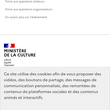
Foire aux questions visiteurs
Foire aux questions organisateurs
En savoir plus sur l'événement
MINISTÈRE
DE LA CULTURE
Ce site utilise des cookies afin de vous proposer des
vidéos, des boutons de partage, des messages de
legifrance.gouv.fr
info.gouv.fr
communication personnalisés, des remontées de
contenus de plateformes sociales et des contenus
service-public.gouv.fr
data.gouv.fr
animés et interactifs.