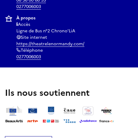
06 36 00 68 35
0277006003
À propos
Accès
Ligne de Bus n°2 Chrono'LiA
Site internet
https://theatrelenormandy.com/
Téléphone
0277006003
Ils nous soutiennent