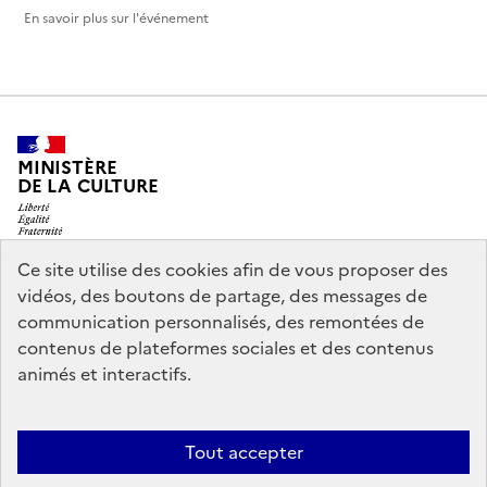
En savoir plus sur l'événement
MINISTÈRE
DE LA CULTURE
Ce site utilise des cookies afin de vous proposer des
vidéos, des boutons de partage, des messages de
legifrance.gouv.fr
info.gouv.fr
communication personnalisés, des remontées de
contenus de plateformes sociales et des contenus
service-public.gouv.fr
data.gouv.fr
animés et interactifs.
Nous contacter
Mentions légales
Accessibilité : partiellement
Tout accepter
conforme
Politique d’utilisation des témoins de connexion