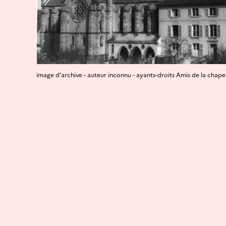
image d'archive - auteur inconnu - ayants-droits Amis de la ch