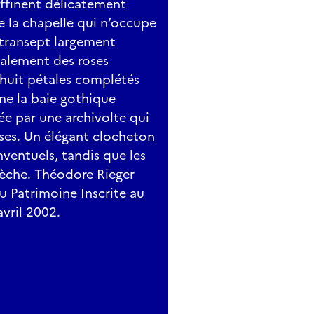
affinent délicatement
 la chapelle qui n’occupe
 transept largement
galement des roses
huit pétales complétés
ne la baie gothique
ée par une archivolte qui
oses. Un élégant clocheton
onventuels, tandis que les
flèche. Théodore Rieger
 Patrimoine Inscrite au
vril 2002.