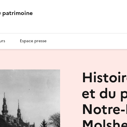
 patrimoine
urs
Espace presse
Histoir
et du 
Notre
Molshe