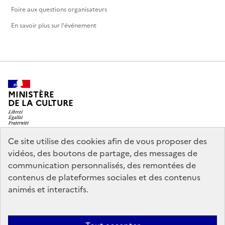
Foire aux questions organisateurs
En savoir plus sur l'événement
MINISTÈRE
DE LA CULTURE
Ce site utilise des cookies afin de vous proposer des
vidéos, des boutons de partage, des messages de
legifrance.gouv.fr
info.gouv.fr
communication personnalisés, des remontées de
contenus de plateformes sociales et des contenus
service-public.gouv.fr
data.gouv.fr
animés et interactifs.
Nous contacter
Mentions légales
Accessibilité : partiellement