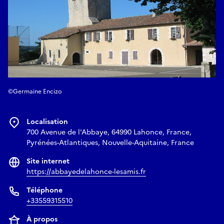
©Germaine Encizo
Localisation
700 Avenue de l'Abbaye, 64990 Lahonce, France,
Pyrénées-Atlantiques, Nouvelle-Aquitaine, France
Site internet
https://abbayedelahonce-lesamis.fr
Téléphone
+33559315510
À propos