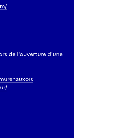
om/
ors de l'ouverture d'une
murenauxois
ur/