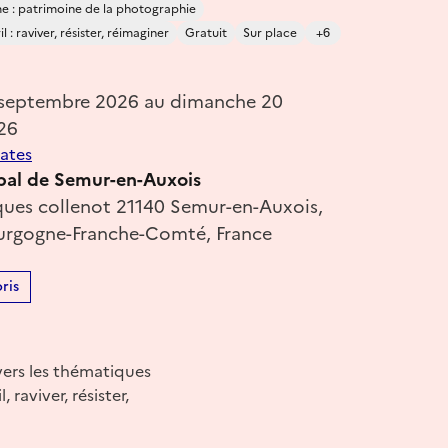
 : patrimoine de la photographie
 : raviver, résister, réimaginer
Gratuit
Sur place
+6
 septembre 2026 au dimanche 20
26
dates
pal de Semur-en-Auxois
cques collenot 21140 Semur-en-Auxois,
urgogne-Franche-Comté, France
ris
vers les thématiques
raviver, résister,