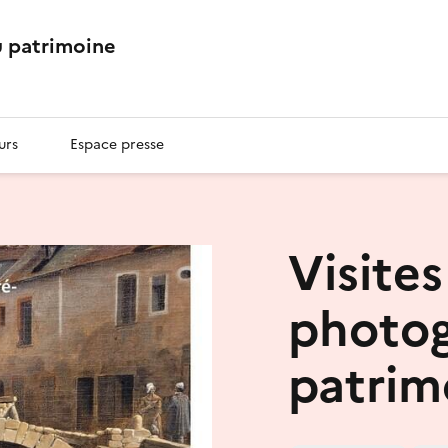
 patrimoine
urs
Espace presse
Visites
photog
patrim