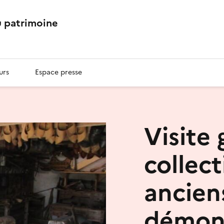
 patrimoine
urs
Espace presse
Visite
collect
ancien
démons