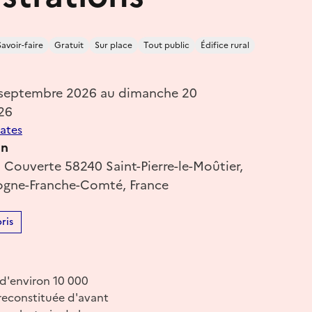
Savoir-faire
Gratuit
Sur place
Tout public
Édifice rural
 septembre 2026 au dimanche 20
26
dates
in
 Couverte 58240 Saint-Pierre-le-Moûtier,
ogne-Franche-Comté, France
ris
e d'environ 10 000
 reconstituée d'avant