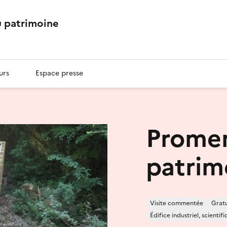
 patrimoine
urs
Espace presse
Prome
patrim
Visite commentée
Gratu
Édifice industriel, scienti