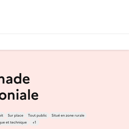
nade
oniale
it
Sur place
Tout public
Situé en zone rurale
fique et technique
+1