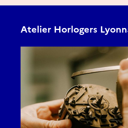
Remontage & lubrifica
Mise en test & réglage
Histoire d
Atelier Horlogers Lyonn
réparation 
En regroupan
raconterons l
techniques n
Horloge Comtoise (aus
Pendule de cheminée (
Œil de bœuf ou Morbie
Coucou ou Forêt Noire
Pendulette d’officier 