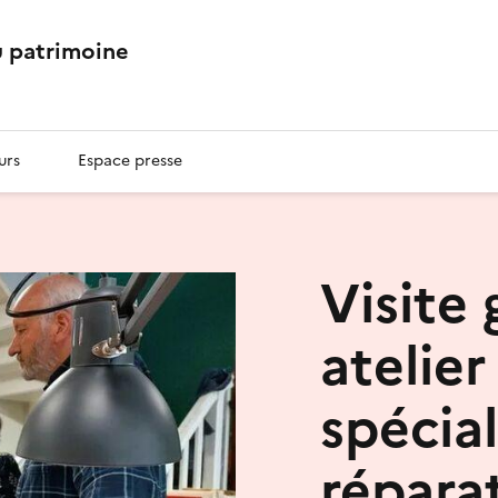
 patrimoine
urs
Espace presse
Visite
atelier
spécial
répara