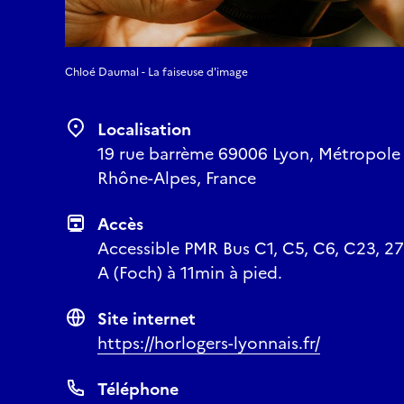
Carillon ;
Montre gousset ;
ainsi que ... (en fonc
Chloé Daumal - La faiseuse d'image
Réserver
Localisation
19 rue barrème 69006 Lyon, Métropole
Rhône-Alpes, France
Accès
Accessible PMR Bus C1, C5, C6, C23, 27
A (Foch) à 11min à pied.
Site internet
https://horlogers-lyonnais.fr/
Téléphone