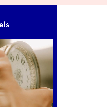
tion
e l’horlogerie autour des mé
ais
à l’atelier (35min)
t les mécanismes par "famille", 
eur histoire ainsi que les évoluti
otables.
si appelée Franc-comtoise, Horloge au coq, Horloge de parquet…)
mouvement de Paris) ;
r ;
 ;
ou pendulette de voyage ;