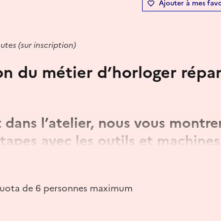
Ajouter à mes favo
utes (sur inscription)
on du métier d’horloger répa
 dans l’atelier, nous vous montre
étapes avec les outils et machines
ion d’horloges et pendules ancien
 quota de 6 personnes maximum
 mécaniques et défauts