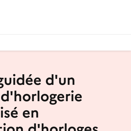
 guidée d'un
 d'horlogerie
isé en
tion d'horloges,