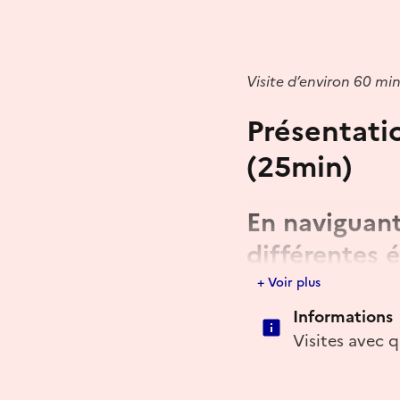
Visite d’environ 60 min
Présentati
(25min)
En naviguant
différentes 
à la réparat
+ Voir plus
Informations
Démontage
Visites avec
Nettoyage & ravivage
Correction des usures