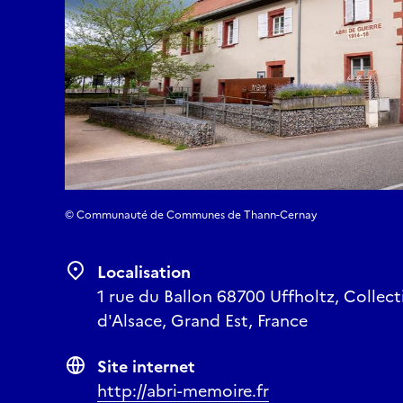
© Communauté de Communes de Thann-Cernay
Localisation
1 rue du Ballon 68700 Uffholtz, Collec
d'Alsace, Grand Est, France
Site internet
http://abri-memoire.fr