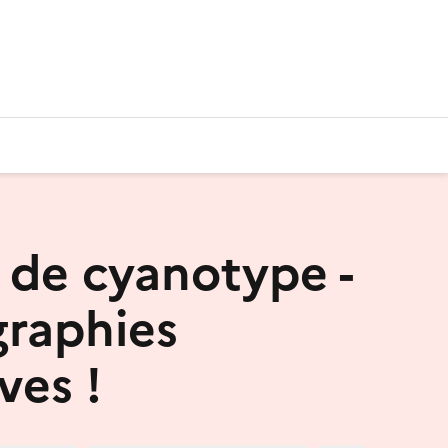
r de cyanotype -
raphies
ves !