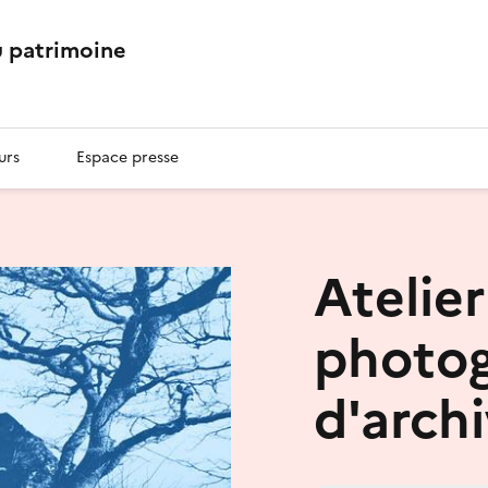
 patrimoine
urs
Espace presse
Atelie
photog
d'archi