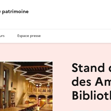
 patrimoine
urs
Espace presse
Stand 
des Am
Biblio