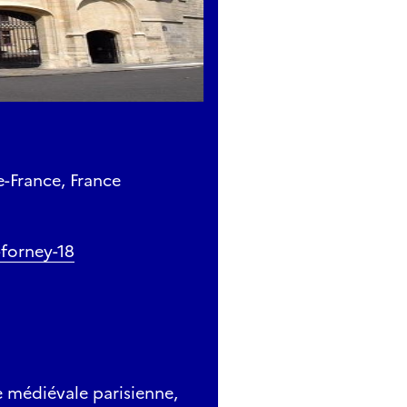
de-France, France
-forney-18
le médiévale parisienne,