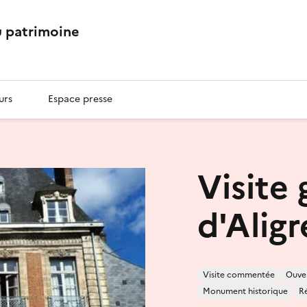
 patrimoine
urs
Espace presse
Visite 
d'Aligr
Visite commentée
Ouver
Monument historique
Ré