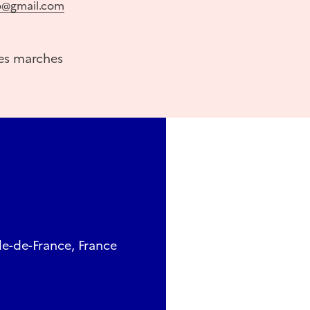
o@gmail.com
es marches
le-de-France, France