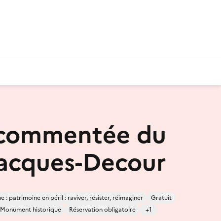
 commentée du
Jacques-Decour
 : patrimoine en péril : raviver, résister, réimaginer
Gratuit
Monument historique
Réservation obligatoire
+1