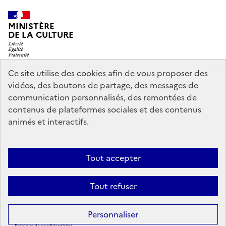
MINISTÈRE
DE LA CULTURE
Ce site utilise des cookies afin de vous proposer des
vidéos, des boutons de partage, des messages de
legifrance.gouv.fr
info.gouv.fr
communication personnalisés, des remontées de
contenus de plateformes sociales et des contenus
service-public.gouv.fr
data.gouv.fr
animés et interactifs.
Nous contacter
Mentions légales
Accessibilité : partiellement
Tout accepter
conforme
Politique d’utilisation des témoins de connexion
Tout refuser
(cookies)
Sauf mention contraire, tous les contenus de ce site sont sous
licence
Personnaliser
etalab-2.0