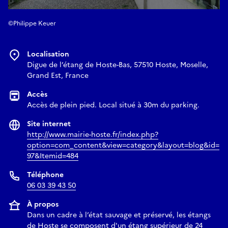
©Philippe Keuer
Localisation
Digue de l’étang de Hoste-Bas, 57510 Hoste, Moselle,
Grand Est, France
Accès
Accès de plein pied. Local situé à 30m du parking.
Site internet
http://www.mairie-hoste.fr/index.php?
option=com_content&view=category&layout=blog&id=
97&Itemid=484
Téléphone
06 03 39 43 50
À propos
Dans un cadre à l’état sauvage et préservé, les étangs
de Hoste se composent d'un étang supérieur de 24