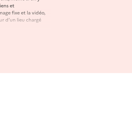
iens et
age fixe et la vidéo,
ur d’un lieu chargé
026. A l'occasion des
 présenter son travail