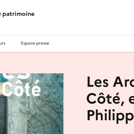
 patrimoine
urs
Espace presse
Les Ar
Côté, 
Philipp