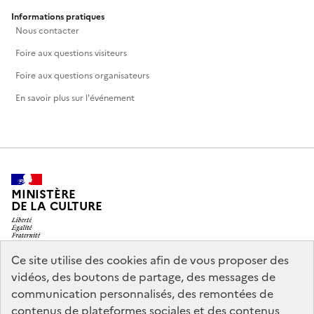
Informations pratiques
Nous contacter
Foire aux questions visiteurs
Foire aux questions organisateurs
En savoir plus sur l'événement
MINISTÈRE
DE LA CULTURE
Ce site utilise des cookies afin de vous proposer des
vidéos, des boutons de partage, des messages de
legifrance.gouv.fr
info.gouv.fr
communication personnalisés, des remontées de
contenus de plateformes sociales et des contenus
service-public.gouv.fr
data.gouv.fr