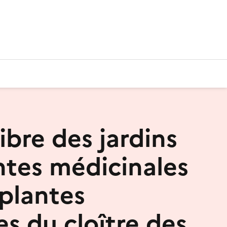
libre des jardins
ntes médicinales
 plantes
es du cloître des