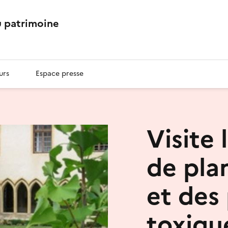
 patrimoine
urs
Espace presse
Visite 
de pla
et des
toxiqu