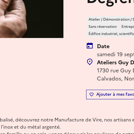
Atelier / Démonstration / 
Sans réservation
Entrepr
Édifice industriel, scienti
Date
samedi 19 sep
Ateliers Guy 
1730 rue Guy 
Calvados, Nor
Ajouter à mes favo
balisé, découvrez notre Manufacture de Vire, nos artisans et
e l’inox et du métal argenté.
en famille ou en solo, venez découvrir les coulisses de not