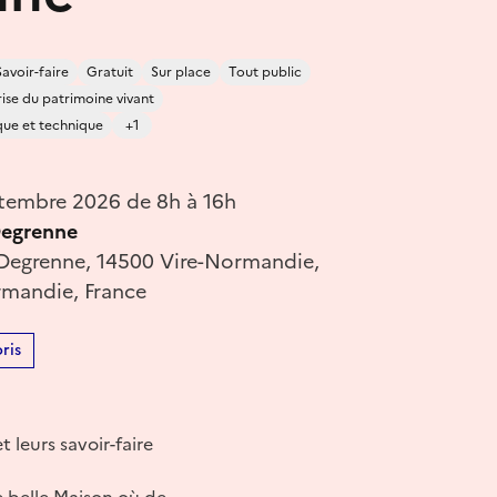
Savoir-faire
Gratuit
Sur place
Tout public
ise du patrimoine vivant
fique et technique
+1
tembre 2026 de 8h à 16h
Degrenne
Degrenne, 14500 Vire-Normandie,
mandie, France
ris
 leurs savoir-faire
re belle Maison où de