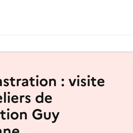
tration : visite
liers de
ation Guy
nne