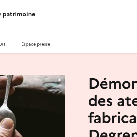
 patrimoine
urs
Espace presse
Démons
des ate
fabric
Degre