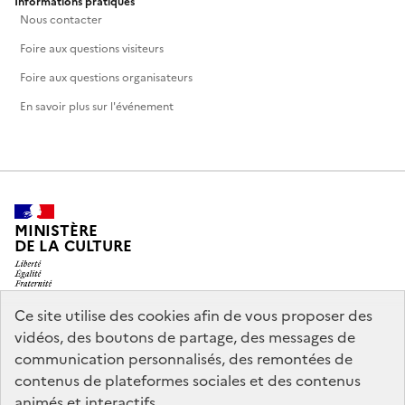
Informations pratiques
Nous contacter
Foire aux questions visiteurs
Foire aux questions organisateurs
En savoir plus sur l'événement
MINISTÈRE
DE LA CULTURE
Ce site utilise des cookies afin de vous proposer des
vidéos, des boutons de partage, des messages de
legifrance.gouv.fr
info.gouv.fr
communication personnalisés, des remontées de
contenus de plateformes sociales et des contenus
service-public.gouv.fr
data.gouv.fr
animés et interactifs.