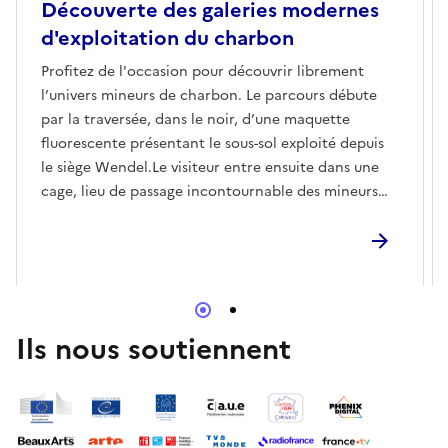
Découverte des galeries modernes
d'exploitation du charbon
Profitez de l'occasion pour découvrir librement
l’univers mineurs de charbon. Le parcours débute
par la traversée, dans le noir, d’une maquette
fluorescente présentant le sous-sol exploité depuis
le siège Wendel.Le visiteur entre ensuite dans une
cage, lieu de passage incontournable des mineurs
pour descendre au fond de la mine et rejoindre leur
lieu de travail. Puis, sainte Barbe, patronne des
mineurs, les accueille avant d’entrer dans les
galeries.Se succèdent alors les galeries de
creusement au rocher et au charbon, puis le
chantier d’exploitation en plateures (inclinaison de
Ils nous soutiennent
moins de 25°).