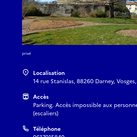
privé
Localisation
14 rue Stanislas, 88260 Darney, Vosges,
Accès
Parking. Accès impossible aux personne
(escaliers)
Téléphone