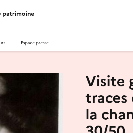
 patrimoine
urs
Espace presse
Visite 
traces
la cha
30/50