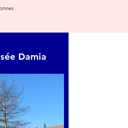
sonnes
usée Damia