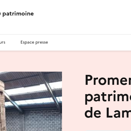
 patrimoine
urs
Espace presse
Promen
patrim
de Lam