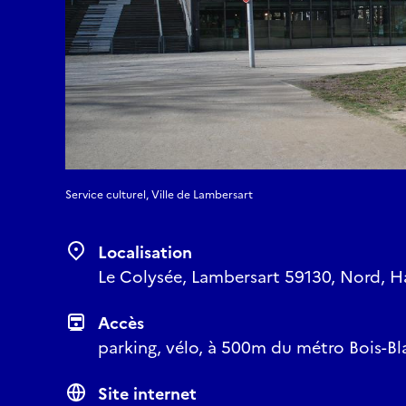
Service culturel, Ville de Lambersart
Localisation
Le Colysée, Lambersart 59130, Nord, H
Accès
parking, vélo, à 500m du métro Bois-Bl
Site internet