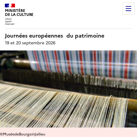
MINISTÈRE
DE LA CULTURE
Journées européennes du patrimoine
19 et 20 septembre 2026
©MuséedeBourgoinJallieu