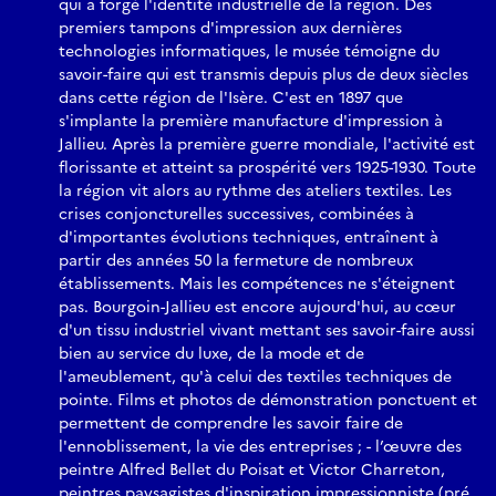
qui a forgé l'identité industrielle de la région. Des
premiers tampons d'impression aux dernières
technologies informatiques, le musée témoigne du
savoir-faire qui est transmis depuis plus de deux siècles
dans cette région de l'Isère. C'est en 1897 que
s'implante la première manufacture d'impression à
Jallieu. Après la première guerre mondiale, l'activité est
florissante et atteint sa prospérité vers 1925-1930. Toute
la région vit alors au rythme des ateliers textiles. Les
crises conjoncturelles successives, combinées à
d'importantes évolutions techniques, entraînent à
partir des années 50 la fermeture de nombreux
établissements. Mais les compétences ne s'éteignent
pas. Bourgoin-Jallieu est encore aujourd'hui, au cœur
d'un tissu industriel vivant mettant ses savoir-faire aussi
bien au service du luxe, de la mode et de
l'ameublement, qu'à celui des textiles techniques de
pointe. Films et photos de démonstration ponctuent et
permettent de comprendre les savoir faire de
l'ennoblissement, la vie des entreprises ; - l’œuvre des
peintre Alfred Bellet du Poisat et Victor Charreton,
peintres paysagistes d'inspiration impressionniste (pré