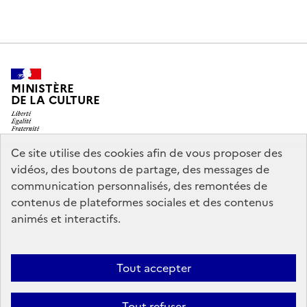
MINISTÈRE
DE LA CULTURE
Ce site utilise des cookies afin de vous proposer des
vidéos, des boutons de partage, des messages de
legifrance.gouv.fr
info.gouv.fr
communication personnalisés, des remontées de
contenus de plateformes sociales et des contenus
service-public.gouv.fr
data.gouv.fr
animés et interactifs.
Nous contacter
Mentions légales
Accessibilité : partiellement
Tout accepter
conforme
Politique d’utilisation des témoins de connexion
Tout refuser