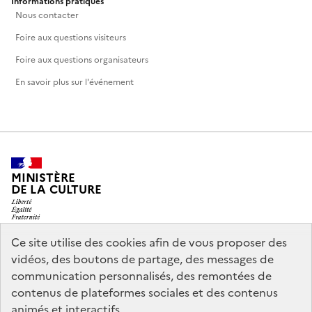
Informations pratiques
Nous contacter
Foire aux questions visiteurs
Foire aux questions organisateurs
En savoir plus sur l'événement
MINISTÈRE
DE LA CULTURE
Ce site utilise des cookies afin de vous proposer des
vidéos, des boutons de partage, des messages de
legifrance.gouv.fr
info.gouv.fr
communication personnalisés, des remontées de
contenus de plateformes sociales et des contenus
service-public.gouv.fr
data.gouv.fr
animés et interactifs.