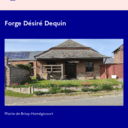
Forge Désiré Dequin
Mairie de Brissy-Hamégicourt