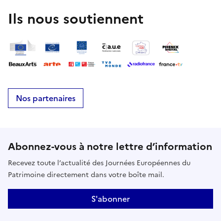
monde de la terre vernissée de Ligron, a copié avec
beaucoup de talent les œuvres de de ce potier
Ils nous soutiennent
talentueux.Venez voir ces chefs d’œuvres !Visites
libres et commentéesDimanche de 10h-
18hRestauration sur place
Nos partenaires
Abonnez-vous à notre lettre d’information
Recevez toute l’actualité des Journées Européennes du
Patrimoine directement dans votre boîte mail.
S'abonner