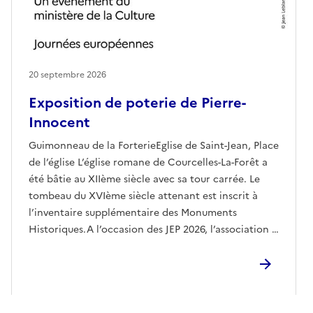
20 septembre 2026
Exposition de poterie de Pierre-
Innocent
Guimonneau de la ForterieEglise de Saint-Jean, Place
de l’église L’église romane de Courcelles-La-Forêt a
été bâtie au XIIème siècle avec sa tour carrée. Le
tombeau du XVIème siècle attenant est inscrit à
l’inventaire supplémentaire des Monuments
Historiques.A l’occasion des JEP 2026, l’association «
Potiers et Patrimoine de Ligron » met en valeur le
célèbre potier, Pierre-Innocent Guimonneau de la
Forterie né il y a 300 ans, en présentant quelques-
unes de ces œuvres.Bernard Vitour potier connu du