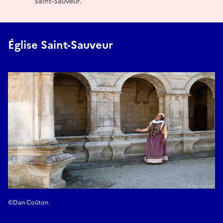
Saint-Sauveur.
Église Saint-Sauveur
Réserver
E-mail
resa@epoktour.fr
©Dan Coûton