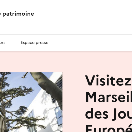
 patrimoine
urs
Espace presse
Visite
Marseil
des Jo
Europ