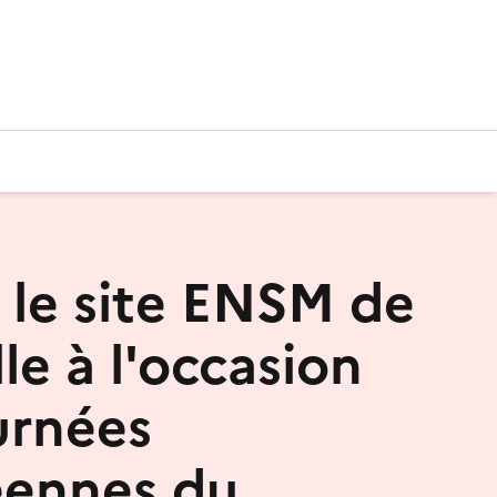
z le site ENSM de
le à l'occasion
urnées
éennes du