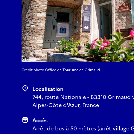
Crédit photo Office de Tourisme de Grimaud
Localisation
744, route Nationale - 83310 Grimaud vi
Alpes-Côte d'Azur, France
Accès
Arrêt de bus à 50 mètres (arrêt village