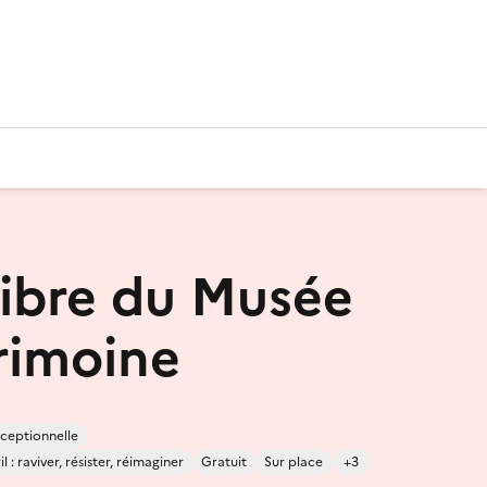
 libre du Musée
rimoine
ceptionnelle
 : raviver, résister, réimaginer
Gratuit
Sur place
+3