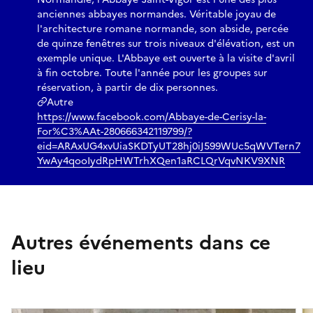
anciennes abbayes normandes. Véritable joyau de
l'architecture romane normande, son abside, percée
de quinze fenêtres sur trois niveaux d'élévation, est un
exemple unique. L'Abbaye est ouverte à la visite d'avril
à fin octobre. Toute l'année pour les groupes sur
réservation, à partir de dix personnes.
Autre
https://www.facebook.com/Abbaye-de-Cerisy-la-
For%C3%AAt-280666342119799/?
eid=ARAxUG4xvUiaSKDTyUT28hj0iJ599WUc5qWVTern7
YwAy4qooIydRpHWTrhXQen1aRCLQrVqvNKV9XNR
Autres événements dans ce
lieu