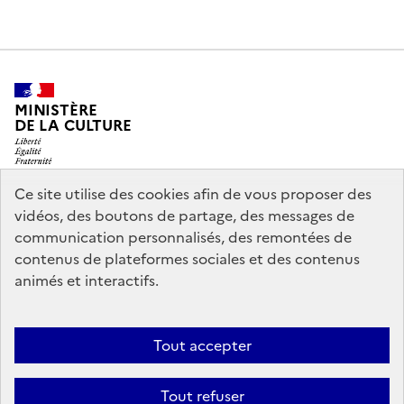
MINISTÈRE
DE LA CULTURE
Ce site utilise des cookies afin de vous proposer des
vidéos, des boutons de partage, des messages de
legifrance.gouv.fr
info.gouv.fr
communication personnalisés, des remontées de
contenus de plateformes sociales et des contenus
service-public.gouv.fr
data.gouv.fr
animés et interactifs.
Nous contacter
Mentions légales
Accessibilité : partiellement
Tout accepter
conforme
Politique d’utilisation des témoins de connexion
Tout refuser
(cookies)