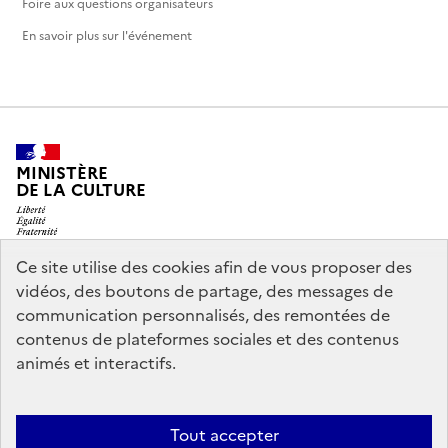
Foire aux questions organisateurs
En savoir plus sur l'événement
MINISTÈRE
DE LA CULTURE
Ce site utilise des cookies afin de vous proposer des
vidéos, des boutons de partage, des messages de
legifrance.gouv.fr
info.gouv.fr
communication personnalisés, des remontées de
contenus de plateformes sociales et des contenus
service-public.gouv.fr
data.gouv.fr
animés et interactifs.
Nous contacter
Mentions légales
Accessibilité : partiellement
Tout accepter