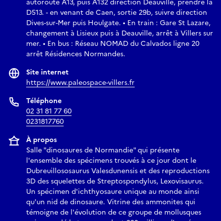
autoroute A13, puis A132 direction Deauville, prendre la
D513. - en venant de Caen, sortie 29b, suivre direction
Dives-sur-Mer puis Houlgate. • En train : Gare St Lazare,
changement à Lisieux puis à Deauville, arrêt à Villers sur
mer. • En bus : Réseau NOMAD du Calvados ligne 20
arrêt Résidences Normandes.
Site internet
https://www.paleospace-villers.fr
Téléphone
02 31 81 77 60
0231817760
À propos
Salle "dinosaures de Normandie" qui présente
l'ensemble des spécimens trouvés à ce jour dont le
Dubreuillososaurus Valesdunensis et des reproductions
3D des squelettes de Streptospondylus, Lexovisaurus.
Un spécimen d'ichthyosaure unique au monde ainsi
qu'un nid de dinosaure. Vitrine des ammonites qui
témoigne de l'évolution de ce groupe de mollusques