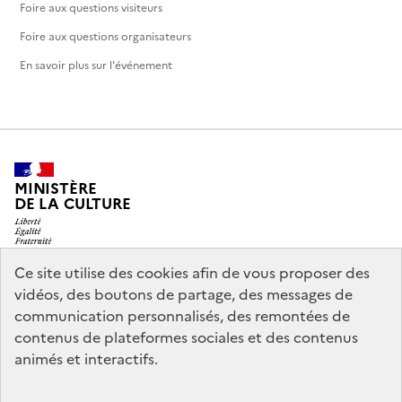
Foire aux questions visiteurs
Foire aux questions organisateurs
En savoir plus sur l'événement
MINISTÈRE
DE LA CULTURE
Ce site utilise des cookies afin de vous proposer des
vidéos, des boutons de partage, des messages de
legifrance.gouv.fr
info.gouv.fr
communication personnalisés, des remontées de
contenus de plateformes sociales et des contenus
service-public.gouv.fr
data.gouv.fr
animés et interactifs.