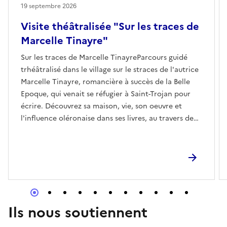
19 septembre 2026
Visite théâtralisée "Sur les traces de
Marcelle Tinayre"
Sur les traces de Marcelle TinayreParcours guidé
trhéâtralisé dans le village sur le straces de l'autrice
Marcelle Tinayre, romancière à succès de la Belle
Epoque, qui venait se réfugier à Saint-Trojan pour
écrire. Découvrez sa maison, vie, son oeuvre et
l'influence oléronaise dans ses livres, au travers de
quelques lectures et anecdotes.Cet événement
s’inscrit dans le cadre du festival Femmes en livres.
Retrouvez l’ensemble du programme sur le site
internet du festival.
Ils nous soutiennent