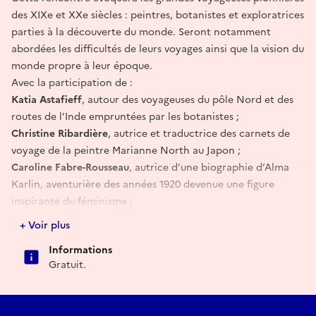
des XIXe et XXe siècles : peintres, botanistes et exploratrices
parties à la découverte du monde. Seront notamment
abordées les difficultés de leurs voyages ainsi que la vision du
monde propre à leur époque.
Avec la participation de :
Katia Astafieff
, autour des voyageuses du pôle Nord et des
routes de l’Inde empruntées par les botanistes ;
Christine Ribardière
, autrice et traductrice des carnets de
voyage de la peintre Marianne North au Japon ;
Caroline Fabre-Rousseau
, autrice d’une biographie d’Alma
Karlin, aventurière des années 1920 devenue une figure
inspirante du féminisme ;
Sabrina Kiefner
, qui a consacré ses travaux aux femmes
+ Voir plus
amazones des guerres de Vendée.
Informations
Cet événement s’inscrit dans le cadre du festival Femmes en
Gratuit.
livres. Retrouvez l’ensemble du programme sur
le site internet
du festival.