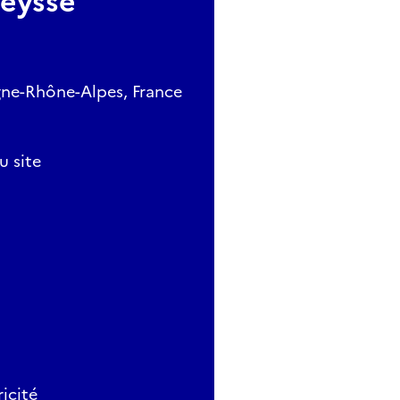
Meysse
gne-Rhône-Alpes, France
u site
icité