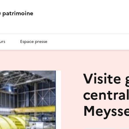
 patrimoine
urs
Espace presse
Visite 
centra
Meyss