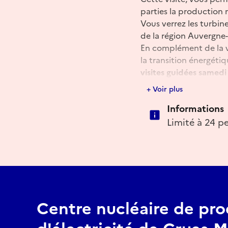
parties la production n
Vous verrez les turbin
de la région Auvergne
En complément de la v
la transition énergétiq
visites guidées samed
16h30
+ Voir plus
Informations
Limité à 24 pe
Centre nucléaire de pr