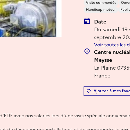
Visite commentée
Ouver
Handicap moteur
Publi
Date
Du samedi 19
septembre 20
Voir toutes les 
Centre nucléai
Meysse
La Plaine 073
France
Ajouter à mes favo
d’EDF avec nos salariés lors d’une visite spéciale anniversa
met de découvrir nos installations et de comprendre le mix