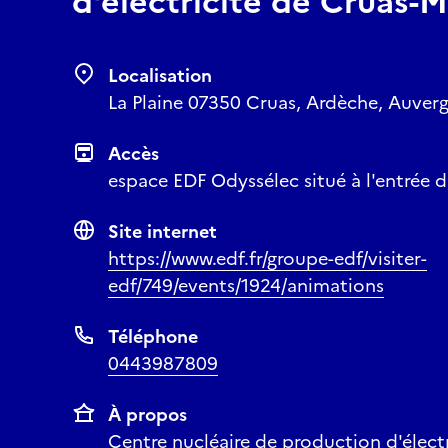
d'électricité de Cruas-
Localisation
La Plaine 07350 Cruas, Ardèche, Auver
Accès
espace EDF Odyssélec situé à l'entrée d
Site internet
https://www.edf.fr/groupe-edf/visiter-
edf/749/events/1924/animations
Téléphone
0443987809
À propos
Centre nucléaire de production d'électr