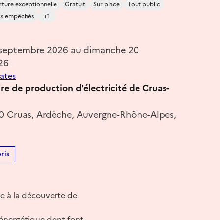
ture exceptionnelle
Gratuit
Sur place
Tout public
cs empêchés
+1
 septembre 2026 au dimanche 20
26
dates
re de production d'électricité de Cruas-
50 Cruas, Ardèche, Auvergne-Rhône-Alpes,
ris
ire à la découverte de
 énergétique dont font