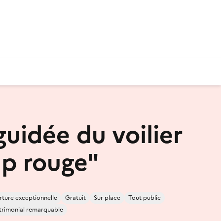
guidée du voilier
up rouge"
ture exceptionnelle
Gratuit
Sur place
Tout public
atrimonial remarquable