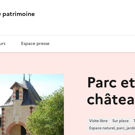
 patrimoine
urs
Espace presse
Parc et
châtea
Visite libre
Sur place
Espace naturel, parc, jardi