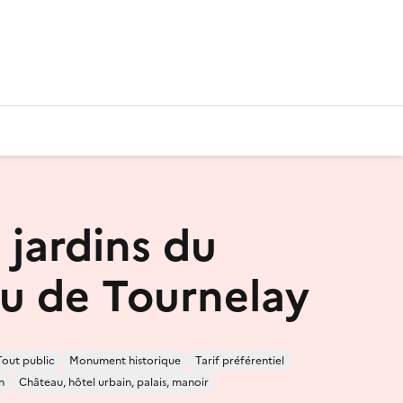
 jardins du
u de Tournelay
Tout public
Monument historique
Tarif préférentiel
n
Château, hôtel urbain, palais, manoir