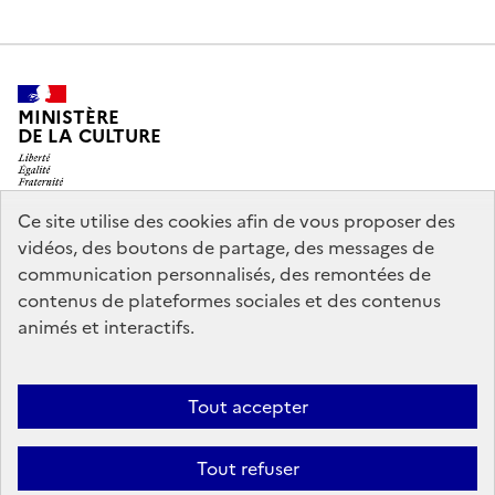
MINISTÈRE
DE LA CULTURE
Ce site utilise des cookies afin de vous proposer des
vidéos, des boutons de partage, des messages de
legifrance.gouv.fr
info.gouv.fr
communication personnalisés, des remontées de
contenus de plateformes sociales et des contenus
service-public.gouv.fr
data.gouv.fr
animés et interactifs.
Nous contacter
Mentions légales
Accessibilité : partiellement
Tout accepter
conforme
Politique d’utilisation des témoins de connexion
Tout refuser
(cookies)