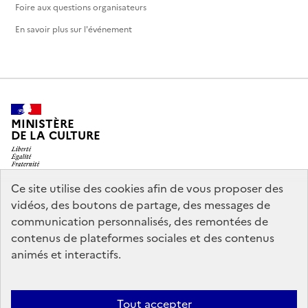
Foire aux questions organisateurs
En savoir plus sur l'événement
MINISTÈRE
DE LA CULTURE
Ce site utilise des cookies afin de vous proposer des
vidéos, des boutons de partage, des messages de
legifrance.gouv.fr
info.gouv.fr
communication personnalisés, des remontées de
contenus de plateformes sociales et des contenus
service-public.gouv.fr
data.gouv.fr
animés et interactifs.
Nous contacter
Mentions légales
Accessibilité : partiellement
Tout accepter