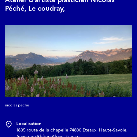
Péché, Le coudray,
nicolas péché
Localisation
1835 route de la chapelle 74800 Eteaux, Haute-Savoie,
Auvergne-Rhône-Alpes, France