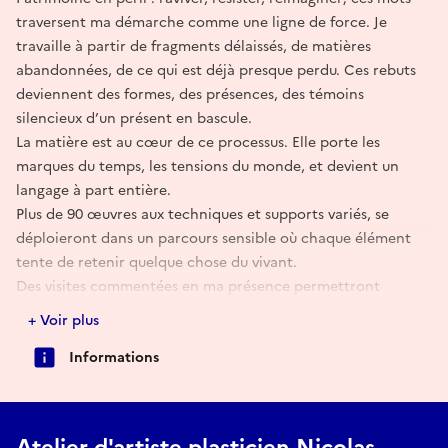
traversent ma démarche comme une ligne de force. Je
travaille à partir de fragments délaissés, de matières
abandonnées, de ce qui est déjà presque perdu. Ces rebuts
deviennent des formes, des présences, des témoins
silencieux d’un présent en bascule.
La matière est au cœur de ce processus. Elle porte les
marques du temps, les tensions du monde, et devient un
langage à part entière.
Plus de 90 œuvres aux techniques et supports variés, se
déploieront dans un parcours sensible où chaque élément
tente de retenir quelque chose du vivant.
Des visites commentées en ma présence permettront
d’approcher ces œuvres au plus près, là où la trace devient
+ Voir plus
expérience.
Informations
Ici, le patrimoine n’est pas figé, il vacille, se transforme et
dans cette fragilité il continue de vivre.
Atelier d'artiste plasticien Nicolas