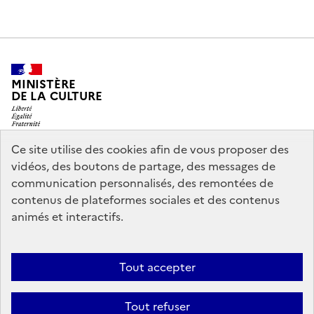
MINISTÈRE
DE LA CULTURE
Ce site utilise des cookies afin de vous proposer des
vidéos, des boutons de partage, des messages de
legifrance.gouv.fr
info.gouv.fr
communication personnalisés, des remontées de
contenus de plateformes sociales et des contenus
service-public.gouv.fr
data.gouv.fr
animés et interactifs.
Nous contacter
Mentions légales
Accessibilité : partiellement
Tout accepter
conforme
Politique d’utilisation des témoins de connexion
Tout refuser
(cookies)