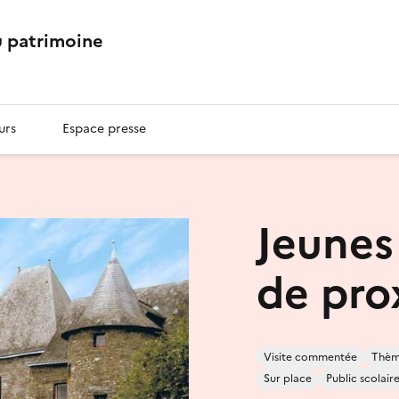
 patrimoine
urs
Espace presse
Jeunes
de pro
Visite commentée
Thème
Sur place
Public scolair