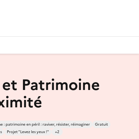
 et Patrimoine
ximité
 : patrimoine en péril : raviver, résister, réimaginer
Gratuit
es
Projet "Levez les yeux !"
+2