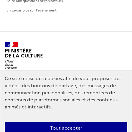
Foire aux questions organisateurs
En savoir plus sur l'événement
MINISTÈRE
DE LA CULTURE
Ce site utilise des cookies afin de vous proposer des
vidéos, des boutons de partage, des messages de
legifrance.gouv.fr
info.gouv.fr
communication personnalisés, des remontées de
contenus de plateformes sociales et des contenus
service-public.gouv.fr
data.gouv.fr
animés et interactifs.
Nous contacter
Mentions légales
Accessibilité : partiellement
Tout accepter