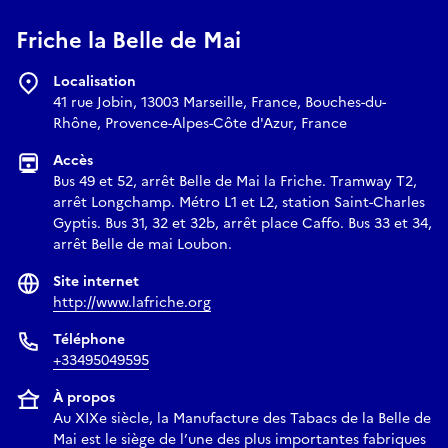
inoffensives comme la perruque –, imaginées par les
travailleur·euses pour améliorer leur quotidien et aspirer à
Friche la Belle de Mai
une vie meilleure.
Localisation
Les 19 et 20 septembre à 10h30 et 14h00
41 rue Jobin, 13003 Marseille, France, Bouches-du-
Rhône, Provence-Alpes-Côte d'Azur, France
Médiation : Ilona Carmona
Durée : 1h30
Accès
Bus 49 et 52, arrêt Belle de Mai la Friche. Tramway T2,
E-mail
arrêt Longchamp. Métro L1 et L2, station Saint-Charles
Gyptis. Bus 31, 32 et 32b, arrêt place Caffo. Bus 33 et 34,
arrêt Belle de mai Loubon.
publics@chroniques.org
Site internet
http://www.lafriche.org
Téléphone
Événement référencé dans le pass Culture
+33495049595
À propos
Au XIXe siècle, la Manufacture des Tabacs de la Belle de
Mai est le siège de l’une des plus importantes fabriques