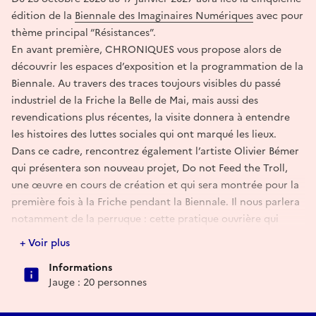
édition de la
Biennale des Imaginaires Numériques
avec pour
thème principal “Résistances”.
En avant première, CHRONIQUES vous propose alors de
découvrir les espaces d’exposition et la programmation de la
Biennale. Au travers des traces toujours visibles du passé
industriel de la Friche la Belle de Mai, mais aussi des
revendications plus récentes, la visite donnera à entendre
les histoires des luttes sociales qui ont marqué les lieux.
Dans ce cadre, rencontrez également l’artiste Olivier Bémer
qui présentera son nouveau projet, Do not Feed the Troll,
une œuvre en cours de création et qui sera montrée pour la
première fois à la Friche pendant la Biennale. Il nous parlera
notamment de la perruque : cette pratique ouvrière qui
consiste à détourner les outils de production et le temps de
+ Voir plus
travail à son profit (et non celui de l’entreprise).
Informations
Depuis l’intérieur de cette ancienne usine de tabacs, nous
Jauge : 20 personnes
verrons ensemble plusieurs stratégies de résistances et de
lutte, – des plus radicales comme la grève aux plus