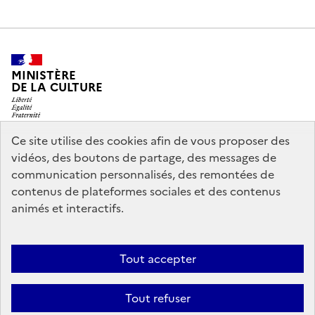
MINISTÈRE
DE LA CULTURE
Ce site utilise des cookies afin de vous proposer des
vidéos, des boutons de partage, des messages de
legifrance.gouv.fr
info.gouv.fr
communication personnalisés, des remontées de
contenus de plateformes sociales et des contenus
service-public.gouv.fr
data.gouv.fr
animés et interactifs.
Nous contacter
Mentions légales
Accessibilité : partiellement
Tout accepter
conforme
Politique d’utilisation des témoins de connexion
Tout refuser
(cookies)