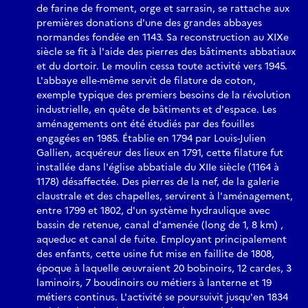
de farine de froment, orge et sarrasin, se rattache aux
premières donations d'une des grandes abbayes
normandes fondée en 1143. Sa reconstruction au XIXe
siècle se fit à l'aide des pierres des bâtiments abbatiaux
et du dortoir. Le moulin cessa toute activité vers 1945.
L'abbaye elle-même servit de filature de coton,
exemple typique des premiers besoins de la révolution
industrielle, en quête de bâtiments et d'espace. Les
aménagements ont été étudiés par des fouilles
engagées en 1985. Établie en 1794 par Louis-Julien
Gallien, acquéreur des lieux en 1791, cette filature fut
installée dans l'église abbatiale du XIIe siècle (1164 à
1178) désaffectée. Des pierres de la nef, de la galerie
claustrale et des chapelles, servirent à l'aménagement,
entre 1799 et 1802, d'un système hydraulique avec
bassin de retenue, canal d'amenée (long de 1, 8 km) ,
aqueduc et canal de fuite. Employant principalement
des enfants, cette usine fut mise en faillite de 1808,
époque à laquelle œuvraient 20 bobinoirs, 12 cardes, 3
laminoirs, 7 boudinoirs ou métiers à lanterne et 19
métiers continus. L'activité se poursuivit jusqu'en 1834