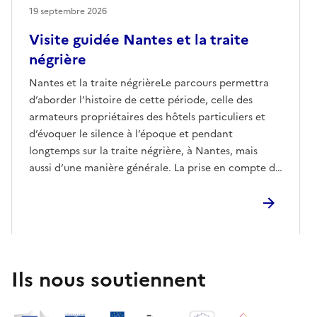
19 septembre 2026
Visite guidée Nantes et la traite
négrière
Nantes et la traite négrièreLe parcours permettra
d’aborder l’histoire de cette période, celle des
armateurs propriétaires des hôtels particuliers et
d’évoquer le silence à l’époque et pendant
longtemps sur la traite négrière, à Nantes, mais
aussi d’une manière générale. La prise en compte du
travail mémoriel entrepris depuis plusieurs années, à
Nantes et dans d’autres ports négriers français,
complètera l’intérêt de cette balade.E-
mailcontact@nantesrenaissance.fr
Ils nous soutiennent