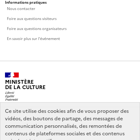
Informations pratiques
Nous contacter
Foire aux questions visiteurs
Foire aux questions organisateurs
En savoir plus sur l'événement
MINISTÈRE
DE LA CULTURE
Ce site utilise des cookies afin de vous proposer des
vidéos, des boutons de partage, des messages de
legifrance.gouv.fr
info.gouv.fr
communication personnalisés, des remontées de
contenus de plateformes sociales et des contenus
service-public.gouv.fr
data.gouv.fr