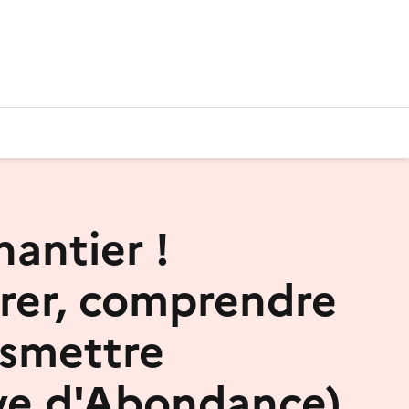
hantier !
rer, comprendre
nsmettre
e d'Abondance)