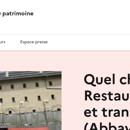
 patrimoine
urs
Espace presse
Quel c
Restau
et tra
(Abbay